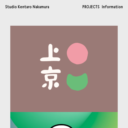
S
t
u
d
i
o
K
e
n
t
a
r
o
N
a
k
a
m
u
r
a
P
R
O
J
E
C
T
S
I
n
f
o
r
m
a
t
i
o
n